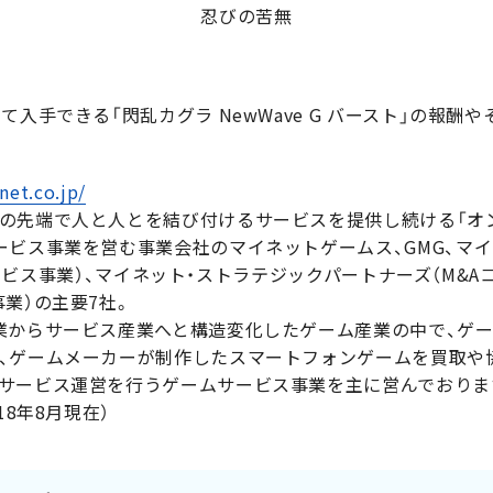
忍びの苦無
て入手できる「閃乱カグラ NewWave G バースト」の報
net.co.jp/
の先端で人と人とを結び付けるサービスを提供し続ける「オン
ービス事業を営む事業会社のマイネットゲームス、GMG、マ
活用サービス事業）、マイネット・ストラテジックパートナーズ（M&
業）の主要7社。
業からサービス産業へと構造変化したゲーム産業の中で、ゲ
、ゲームメーカーが制作したスマートフォンゲームを買取や
サービス運営を行うゲームサービス事業を主に営んでおりま
18年8月現在）