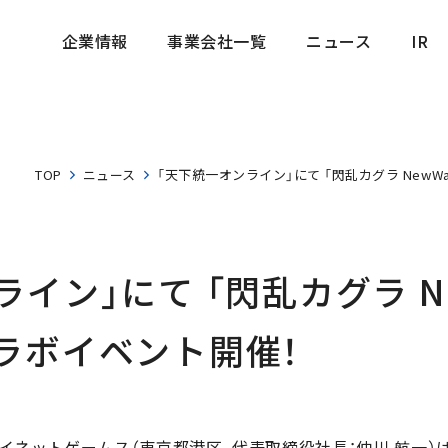
企業情報
事業会社一覧
ニュース
IR
企業情報
事業会社一覧
ニュース
IR
TOP
ニュース
「天下統一オンライン」にて 「閃乱カグラ NewW
イン」にて 「閃乱カグラ New
ラボイベント開催！
ットゲームス（東京都港区、代表取締役社長：仲川 航一）は、「Mo