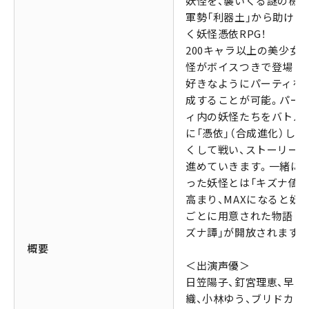
妖怪を、襲いくる謎の機
軍勢「利器土」から助けて
く妖怪憑依RPG！
200キャラ以上の美少女
怪がボイスつきで登場し
好きなようにパーティを
成することが可能。パー
ィ内の妖怪たちをバトル
に「憑依」（合成進化）して
くして戦い、ストーリー
進めていきます。一緒に
った妖怪とは「キズナ値」
高まり、MAXになると妖
ごとに用意された物語「
ズナ譚」が開放されます。
概要
＜出演声優＞
日笠陽子、釘宮理恵、早見
織、小林ゆう、ブリドカッ