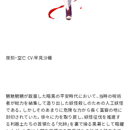
夜刻・空亡 CV:早見沙織
魑魅魍魎が跋扈した暗黒の平安時代において、当時の呪術
者が総力を結集して造り出した妖怪殺しのための人工妖怪
である。しかしそのあまりに危険な力から長く富嶽の地に
封印されていた。徐々に力を取り戻し、妖怪征伐を推進す
る利器土たちの首領たる「元帥」を裏で操る黒幕として暗躍