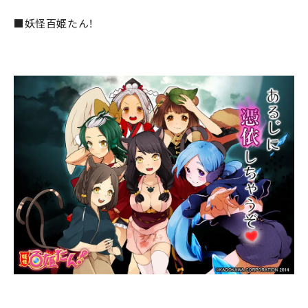
■妖怪百姫たん！