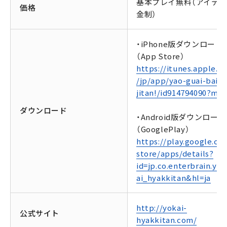
基本プレイ無料（アイテ
価格
金制）
・iPhone版ダウンロード
（App Store）
https://itunes.apple.c
/jp/app/yao-guai-bai-
jitan!/id914794090?mt=
ダウンロード
・Android版ダウンロード
（GooglePlay）
https://play.google.co
store/apps/details?
id=jp.co.enterbrain.yo
ai_hyakkitan&hl=ja
http://yokai-
公式サイト
hyakkitan.com/