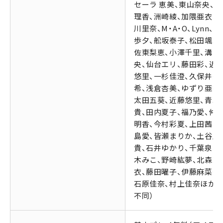
セーラ 恵美、東山奈央、立
理香、洲崎綾、加隈亜衣、
川里奈、M・A・O、Lynn、
歩夕、舩坂泰子、松田颯水
佐東梨恵、小澤千里、溝口
央、仙台エリ、藤田彩、近
悠里、一杉佳澄、久保井美
希、浅倉杏美、ゆずり亜衣
太田五葵、近藤悠里、青木
貴、田内夏子、福乃愛、仲
明香、今村彩夏、上田茜、
島愛、皆瀬まりか、土谷麻
貴、石井ゆかり、千葉泉、
木みこ、野崎紘夢、北森玲
衣、藤田曜子、伊藤麻菜美
石原佳奈、村上佳奈ほか（
不同）