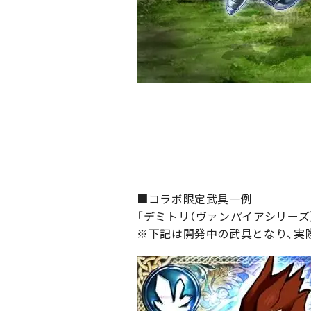
■コラボ限定武具一例
「デミトリ（ヴァンパイアシリーズ
※下記は開発中の武具となり、実