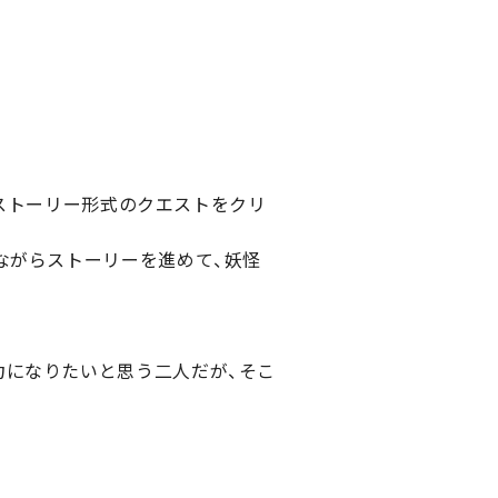
トストーリー形式のクエストをクリ
ながらストーリーを進めて、妖怪
力になりたいと思う二人だが、そこ