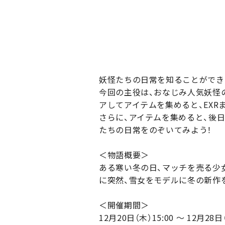
妖怪たちの日常を知ることができ
今回の主役は、おなじみ人気妖怪の
アしてアイテムを集めると、EXRま
さらに、アイテムを集めると、後
たちの日常をのぞいてみよう！
＜物語概要＞
ある寒い冬の日、マッチを売る少
に突然、雪女をモデルに冬の新作
＜開催期間＞
12月20日（木）15:00 ～ 12月28日（