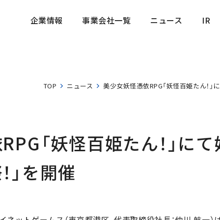
企業情報
事業会社一覧
ニュース
IR
企業情報
事業会社一覧
ニュース
IR
TOP
ニュース
美少女妖怪憑依RPG「妖怪百姫たん！」
RPG「妖怪百姫たん！」にて
！」を開催
イネットゲームス（東京都港区、代表取締役社長：仲川 航一）