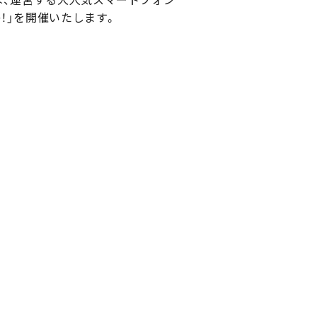
祭！」を開催いたします。