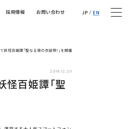
採用情報
お問い合わせ
JP
EN
採用情報
お問い合わせ
にて妖怪百姫譚「聖なる夜の衣装祭！」を開催
2018.12.20
妖怪百姫譚「聖
は、運営する大人気スマートフォン