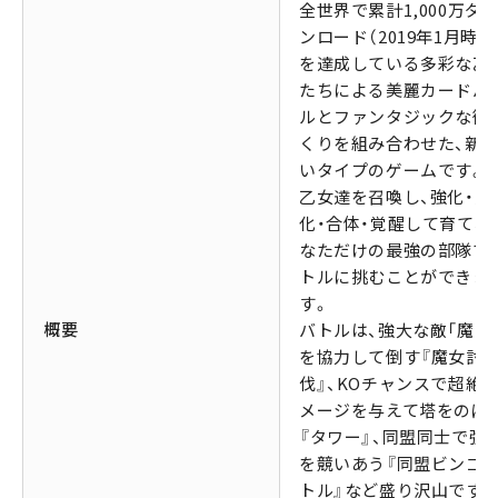
全世界で累計1,000万ダ
ンロード（2019年1月時点
を達成している多彩な乙
たちによる美麗カードバ
ルとファンタジックな街
くりを組み合わせた、新
いタイプのゲームです。
乙女達を召喚し、強化・進
化・合体・覚醒して育て、
なただけの最強の部隊で
トルに挑むことができま
す。
概要
バトルは、強大な敵「魔女
を協力して倒す『魔女討
伐』、KOチャンスで超絶
メージを与えて塔をのぼ
『タワー』、同盟同士で強
を競いあう『同盟ビンゴ
トル』など盛り沢山です。