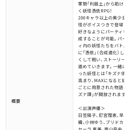
軍勢「利器土」から助けて
く妖怪憑依RPG！
200キャラ以上の美少女
怪がボイスつきで登場し
好きなようにパーティを
成することが可能。パー
ィ内の妖怪たちをバトル
に「憑依」（合成進化）して
くして戦い、ストーリー
進めていきます。一緒に
った妖怪とは「キズナ値」
高まり、MAXになると妖
ごとに用意された物語「
ズナ譚」が開放されます。
概要
＜出演声優＞
日笠陽子、釘宮理恵、早見
織、小林ゆう、ブリドカッ
セーラ 恵美、東山奈央、立