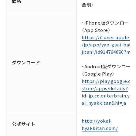
価格
金制）
・iPhone版ダウンロード
（App Store）
https://itunes.apple.c
/jp/app/yao-guai-bai-
jitan!/id914794090?mt=
ダウンロード
・Android版ダウンロード
（Google Play）
https://play.google.co
store/apps/details?
id=jp.co.enterbrain.yo
ai_hyakkitan&hl=ja
http://yokai-
公式サイト
hyakkitan.com/