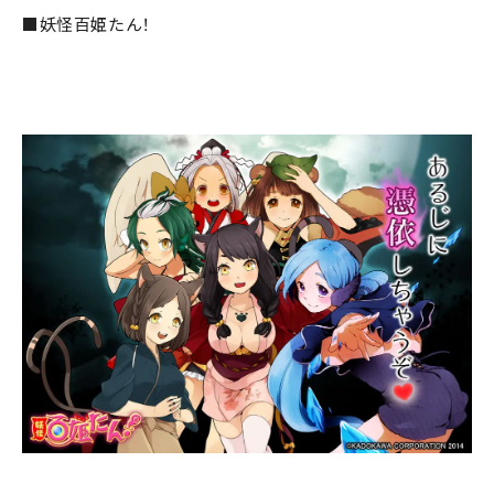
■妖怪百姫たん！