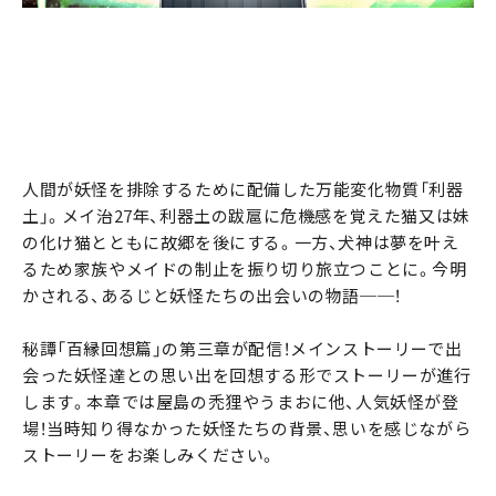
人間が妖怪を排除するために配備した万能変化物質「利器
土」。メイ治27年、利器土の跋扈に危機感を覚えた猫又は妹
の化け猫とともに故郷を後にする。一方、犬神は夢を叶え
るため家族やメイドの制止を振り切り旅立つことに。今明
かされる、あるじと妖怪たちの出会いの物語──！
秘譚「百縁回想篇」の第三章が配信！メインストーリーで出
会った妖怪達との思い出を回想する形でストーリーが進行
します。本章では屋島の禿狸やうまおに他、人気妖怪が登
場！当時知り得なかった妖怪たちの背景、思いを感じながら
ストーリーをお楽しみください。