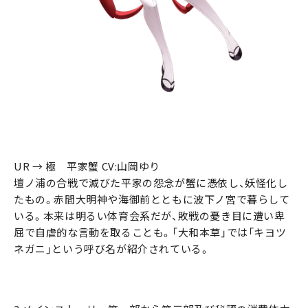
UR → 極 平家蟹 CV:山岡ゆり
壇ノ浦の合戦で滅びた平家の怨念が蟹に憑依し、妖怪化し
たもの。赤間大明神や海御前とともに波下ノ宮で暮らして
いる。本来は明るい体育会系だが、敗戦の憂き目に遭い卑
屈で自虐的な言動を取ることも。「大和本草」では「キヨツ
ネガニ」という呼び名が紹介されている。