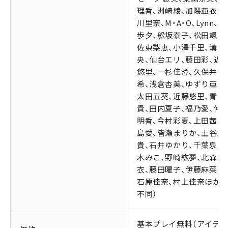
理香、洲崎綾、加隈亜衣、
川里奈、M・A・O、Lynn、
歩夕、舩坂泰子、松田颯水
佐東梨恵、小澤千里、溝口
央、仙台エリ、藤田彩、近
悠里、一杉佳澄、久保井美
希、浅倉杏美、ゆずり亜衣
太田五葵、近藤悠里、青木
貴、田内夏子、福乃愛、仲
明香、今村彩夏、上田茜、
島愛、皆瀬まりか、土谷麻
貴、石井ゆかり、千葉泉、
木みこ、野崎紘夢、北森玲
衣、藤田曜子、伊藤麻菜美
石原佳奈、村上佳奈ほか（
不同）
基本プレイ無料（アイテ