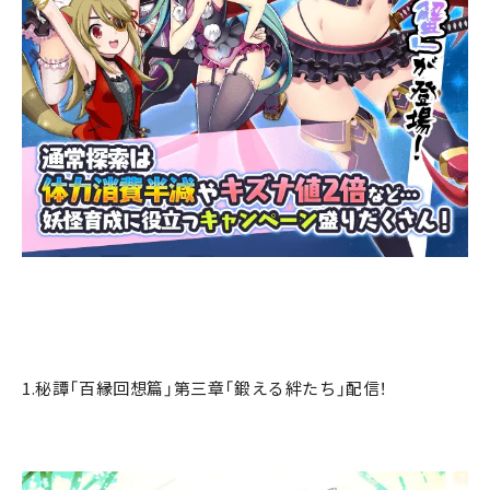
1.秘譚「百縁回想篇」第三章「鍛える絆たち」配信！