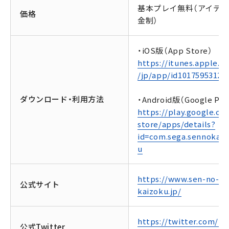
基本プレイ無料（アイテ
価格
金制）
・iOS版（App Store）
https://itunes.apple.c
/jp/app/id1017595312
ダウンロード・利用方法
・Android版（Google Pla
https://play.google.co
store/apps/details?
id=com.sega.sennokaiz
u
https://www.sen-no-
公式サイト
kaizoku.jp/
https://twitter.com/PR
公式Twitter