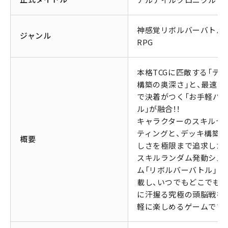
神感覚リボルバーバトル
ジャンル
RPG
本格TCGに匹敵する「デ
構築の奥深さ」と、最速10
で決着がつく「お手軽バ
ル」が融合！！
キャラクターのスキルセ
ティングと、デッキ構築
概要
しさを極限まで追求した
スキルランダム発動シス
ム「リボルバーバトル」を
載し、いつでもどこでも
に汗握る究極の頭脳戦を
軽に楽しめるゲームです！