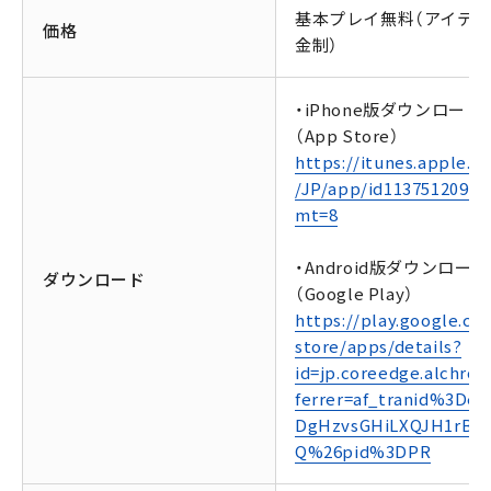
基本プレイ無料（アイテ
価格
金制）
・iPhone版ダウンロード
（App Store）
https://itunes.apple.c
/JP/app/id1137512092?
mt=8
・Android版ダウンロード
ダウンロード
（Google Play）
https://play.google.co
store/apps/details?
id=jp.coreedge.alchro&
ferrer=af_tranid%3De
DgHzvsGHiLXQJH1rB-
Q%26pid%3DPR