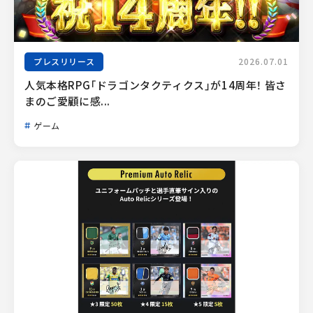
プレスリリース
2026.07.01
人気本格RPG「ドラゴンタクティクス」が14周年！ 皆さ
まのご愛顧に感...
ゲーム