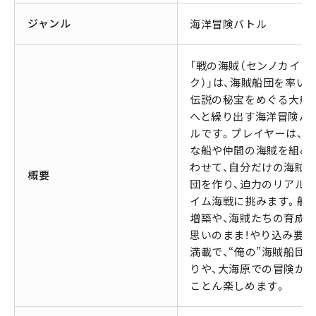
ジャンル
海洋冒険バトル
「戦の海賊（センノカイゾ
ク）」は、海賊船団を率いて
伝説の秘宝をめぐる大航
へと繰り出す海洋冒険バ
ルです。プレイヤーは、様
な船や仲間の海賊を組み
わせて、自分だけの海賊
概要
団を作り、迫力のリアル
イム海戦に挑みます。船
増築や、海賊たちの育成
思いのまま！やり込み要素
満載で、“俺の”海賊船団
りや、大海原での冒険が
ことん楽しめます。