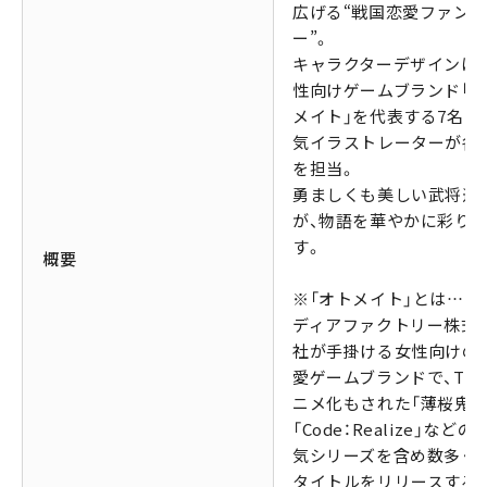
広げる“戦国恋愛ファン
ー”。
キャラクターデザインは
性向けゲームブランド「
メイト」を代表する7名の
気イラストレーターが各
を担当。
勇ましくも美しい武将達
が、物語を華やかに彩り
す。
概要
※「オトメイト」とは…ア
ディアファクトリー株式
社が手掛ける女性向けの
愛ゲームブランドで、TV
ニメ化もされた「薄桜鬼」
「Code：Realize」などの
気シリーズを含め数多く
タイトルをリリースする