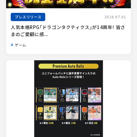
プレスリリース
2026.07.01
人気本格RPG「ドラゴンタクティクス」が14周年！ 皆さ
まのご愛顧に感...
ゲーム