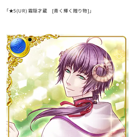
「★5(UR) 霧隠才蔵 [青く輝く贈り物]」