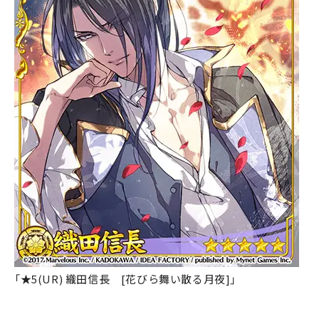
「★5(UR) 織田信長 [花びら舞い散る月夜]」