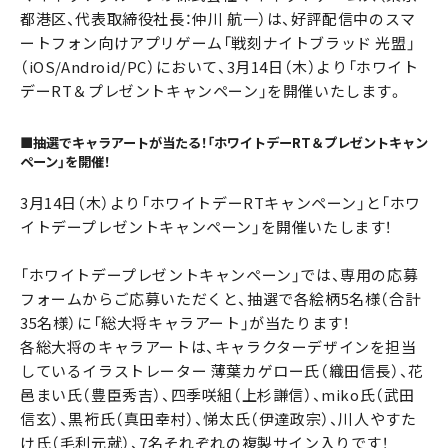
都港区、代表取締役社長：仲川 航一）は、好評配信中のスマ
ートフォン向けアプリゲーム「戦刻ナイトブラッド 光盟」
（iOS/Android/PC）において、3月14日（木）より「ホワイト
デーRT＆プレゼントキャンペーン」を開催いたします。
■抽選でキャラアートが当たる！「ホワイトデーRT＆プレゼントキャン
ペーン」を開催！
3月14日（木）より「ホワイトデーRTキャンペーン」と「ホワ
イトデープレゼントキャンペーン」を開催いたします！
「ホワイトデープレゼントキャンペーン」では、専用の応募
フォームからご応募いただくと、抽選で各絵柄5名様（合計
35名様）に「総大将キャラアート」が当たります！
各総大将のキャラアートは、キャラクターデザインを担当
しているイラストレーター 薄葉カゲロー氏（織田信長）、花
邑まい氏（豊臣秀吉）、四季咲組（上杉謙信）、miko氏（武田
信玄）、黒裄氏（真田幸村）、悌太氏（伊達政宗）、川人やすた
け氏（毛利元就）、7名それぞれの複製サイン入りです！