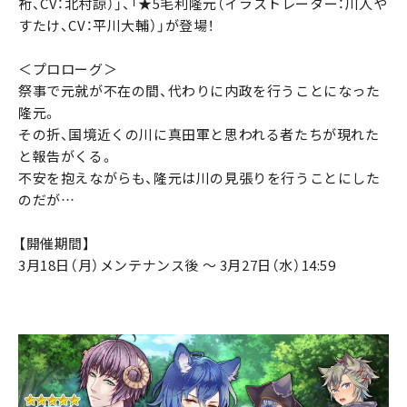
裄、CV：北村諒）」、「★5毛利隆元（イラストレーター：川人や
すたけ、CV：平川大輔）」が登場！
＜プロローグ＞
祭事で元就が不在の間、代わりに内政を行うことになった
隆元。
その折、国境近くの川に真田軍と思われる者たちが現れた
と報告がくる。
不安を抱えながらも、隆元は川の見張りを行うことにした
のだが…
【開催期間】
3月18日（月）メンテナンス後 〜 3月27日（水）14:59