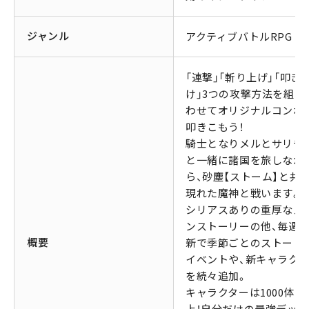
ジャンル
アクティブバトルRPG
「連撃」「斬り上げ」「叩き
け」3つの攻撃方法を組み
わせてオリジナルコンボ
叩きこもう！
騎士となりメルとサリチ
と一緒に諸国を旅しなが
ら、砂塵【ストーム】と共
現れた魔神と戦います。
シリアスありの重厚なメ
ンストーリーの他、毎週
概要
新で季節ごとのストーリ
イベントや、新キャラク
を続々追加。
キャラクターは1000体以