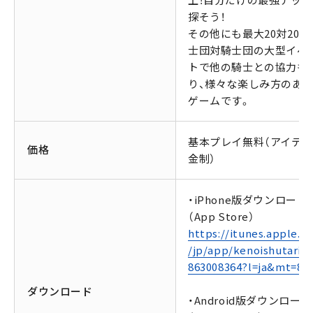
上！自分だけの最強デッキ
探そう！
その他にも最大20対20の
士団対騎士団の大型イベ
トで他の騎士との協力も
り、様々な楽しみ方のあ
ゲームです。
基本プレイ無料（アイテ
価格
金制）
・iPhone版ダウンロード
（App Store）
https://itunes.apple.c
/jp/app/kenoishutaria/
863008364?l=ja&mt=8
ダウンロード
・Android版ダウンロード