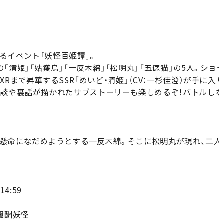
るイベント「妖怪百姫譚」。
「清姫」「姑獲鳥」「一反木綿」「松明丸」「五徳猫」の5人。
Rまで昇華するSSR「めいど・清姫」（CV：一杉佳澄）が手に入
日談や裏話が描かれたサブストーリーも楽しめるぞ！バトルし
懸命になだめようとする一反木綿。そこに松明丸が現れ、二
14:59
報酬妖怪