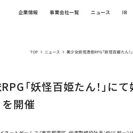
企業情報
事業会社一覧
ニュース
IR
企業情報
事業会社一覧
ニュース
IR
TOP
ニュース
美少女妖怪憑依RPG「妖怪百姫たん！
RPG「妖怪百姫たん！」にて
」を開催
イネットゲームス（東京都港区、代表取締役社長：仲川 航一）