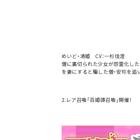
めいど・清姫 CV：一杉佳澄
僧に裏切られた少女が怨霊化した
を妻にすると騙した僧・安珍を追
2.レア召喚「百姫譚召喚」開催！