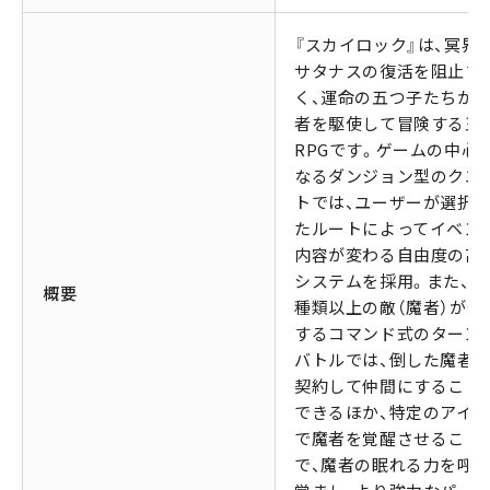
『スカイロック』は、冥界
サタナスの復活を阻止す
く、運命の五つ子たちが
者を駆使して冒険する王
RPGです。ゲームの中心
なるダンジョン型のクエ
トでは、ユーザーが選択
たルートによってイベン
内容が変わる自由度の高
システムを採用。また、70
概要
種類以上の敵（魔者）が登
するコマンド式のターン
バトルでは、倒した魔者
契約して仲間にすること
できるほか、特定のアイ
で魔者を覚醒させること
で、魔者の眠れる力を呼