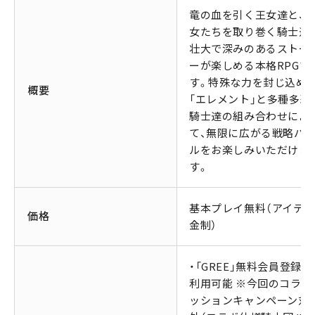
竜の血を引く王女達と、
女たちを取り巻く騎士達
壮大で深みのあるストー
ーが楽しめる本格RPGで
す。特殊な力を封じ込め
概要
「エレメント」と多種多彩
騎士達の組み合わせによ
て、無限に広がる戦略バ
ルをお楽しみいただけま
す。
基本プレイ無料（アイテ
価格
金制）
・「GREE」無料会員登録後
利用可能 ※今回のコラボ
ッションキャンペーン対