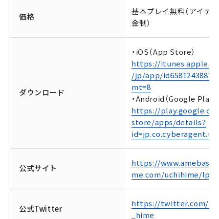
基本プレイ無料（アイテ
価格
金制）
・iOS（App Store）
https://itunes.apple.c
/jp/app/id658124388?
mt=8
ダウンロード
・Android（Google Play）
https://play.google.co
store/apps/details?
id=jp.co.cyberagent.uh
https://www.amebasp
公式サイト
me.com/uchihime/lp/
https://twitter.com/uc
公式Twitter
_hime