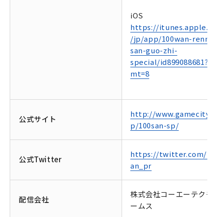
iOS
https://itunes.apple.c
/jp/app/100wan-renno
san-guo-zhi-
special/id899088681?
mt=8
http://www.gamecity.ne
公式サイト
p/100san-sp/
https://twitter.com/10
公式Twitter
an_pr
株式会社コーエーテクモ
配信会社
ームス