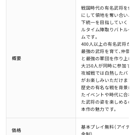
戦国時代の有名武将を仲
にして領地を奪い合い、
下統一を目指していくリ
ルタイム陣取りバトルゲ
ムです。
400人以上の有名武将か
最強の武将を育て、仲間
概要
と最強の軍団を作り上げ
大150人が同時に参加す
攻城戦では白熱したバト
がお楽しみいただけます
歴史の有名な戦を背景に
たイベントや時代に合わ
た武将の姿を楽しめるの
本作の魅力です。
基本プレイ無料（アイテ
価格
金制）