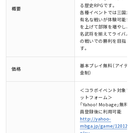
る歴史RPGです。
概要
各種イベントでは三国志
有名な戦いが体験可能！L
を上げて部隊を増やし、
名武将を揃えてライバル
の戦いでの勝利を目指し
す。
基本プレイ無料（アイテ
価格
金制）
＜コラボイベント対象プ
ットフォーム＞
「Yahoo! Mobage」無料
員登録後に利用可能
http://yahoo-
mbga.jp/game/1201251
play