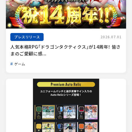
プレスリリース
2026.07.01
人気本格RPG「ドラゴンタクティクス」が14周年！ 皆さ
まのご愛顧に感...
ゲーム