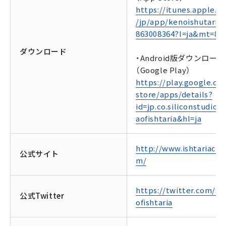
https://itunes.apple.c
/jp/app/kenoishutaria/
863008364?l=ja&mt=8
ダウンロード
・Android版ダウンロード
（Google Play）
https://play.google.co
store/apps/details?
id=jp.co.siliconstudio.s
aofishtaria&hl=ja
http://www.ishtariacg.
公式サイト
m/
https://twitter.com/sa
公式Twitter
ofishtaria