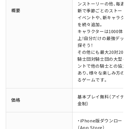
ンストーリーの他、毎週
概要
新で季節ごとのストーリ
イベントや、新キャラク
を続々追加。
キャラクターは1000体以
上！自分だけの最強デッキ
探そう！
その他にも最大20対20対
騎士団対騎士団の大型イ
ントで他の騎士との協力
あり、様々な楽しみ方の
るゲームです。
基本プレイ無料（アイテ
価格
金制）
・iPhone版ダウンロード
（App Store）