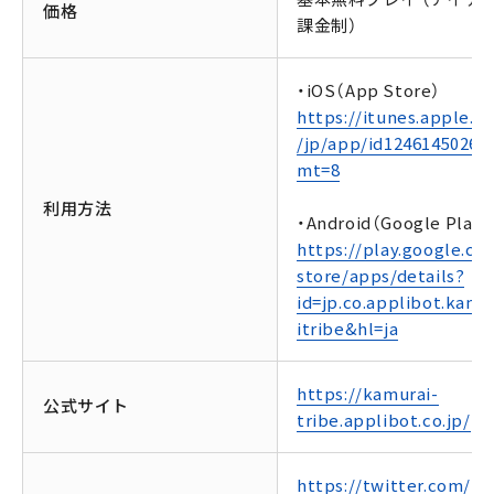
価格
課金制）
・iOS（App Store）
https://itunes.apple.c
/jp/app/id1246145026?
mt=8
利用方法
・Android（Google Play）
https://play.google.co
store/apps/details?
id=jp.co.applibot.kamu
itribe&hl=ja
https://kamurai-
公式サイト
tribe.applibot.co.jp/
https://twitter.com/k