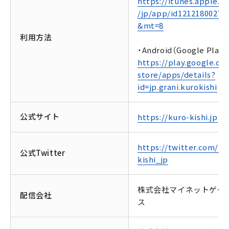
https://itunes.apple.c
/jp/app/id1212180027?
&mt=8
利用方法
・Android（Google Play）
https://play.google.co
store/apps/details?
id=jp.grani.kurokishi
公式サイト
https://kuro-kishi.jp
https://twitter.com/ku
公式Twitter
kishi_jp
株式会社マイネットゲー
配信会社
ス