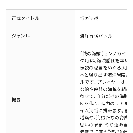
正式タイトル
戦の海賊
ジャンル
海洋冒険バトル
「戦の海賊（センノカイゾ
ク）」は、海賊船団を率いて
伝説の秘宝をめぐる大航
へと繰り出す海洋冒険バ
ルです。プレイヤーは、様
な船や仲間の海賊を組み
わせて、自分だけの海賊
概要
団を作り、迫力のリアル
イム海戦に挑みます。船
増築や、海賊たちの育成
思いのまま！やり込み要素
満載で、“俺の”海賊船団