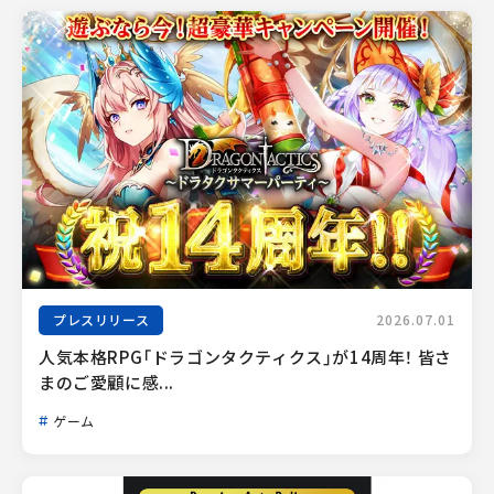
プレスリリース
2026.07.01
人気本格RPG「ドラゴンタクティクス」が14周年！ 皆さ
まのご愛顧に感...
ゲーム