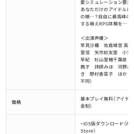
愛シミュレーション要素も
あなただけのアイドルは
の娘…？自由に最高峰の
する萌えRPG体験を……！
＜出演声優＞
早見沙織 佐倉綾音 高野
里佳 矢作紗友里 小笠
早紀 杉山里穂千葉泉 
茜子 拝師みほ 河野み
き 野村香菜子 ほか（
不同）
基本プレイ無料（アイテ
価格
金制）
・iOS版ダウンロード（Ap
Store）