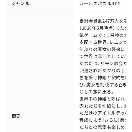
ジャンル
ガールズパズルRPG
累計会員数247万人を突
（2020年5月時点）した大
気ゲームです。召喚の力
支配する世界、レエンカ。
年ぶりの魔女の襲来によ
て世界は混沌としていた
あなたは、サモン教会か
派遣されたあかりの手ほ
きを受け神姫と契約を結
び、魔女を討伐する召喚
として旅に出る。
世界中の神姫と呼ばれる
少女たちを仲間にし、あ
ただけのアイドルデッキ
概要
育成しよう！さらに！美少
たちとの恋愛も楽しめる