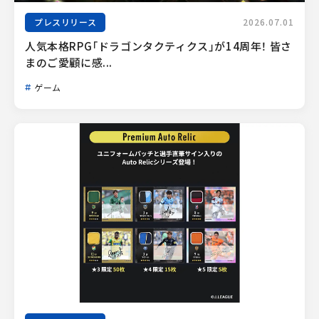
プレスリリース
2026.07.01
人気本格RPG「ドラゴンタクティクス」が14周年！ 皆さ
まのご愛顧に感...
ゲーム