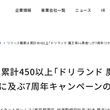
企業情報
事業会社一覧
ニュース
IR
企業情報
事業会社一覧
ニュース
IR
ス
リリース職業は累計450以上「ドリランド 魔王軍vs勇者！」が7周年！
累計450以上「ドリランド 魔
月に及ぶ7周年キャンペーン
ネットゲームス（東京都港区、代表取締役社長：松本 啓志）が