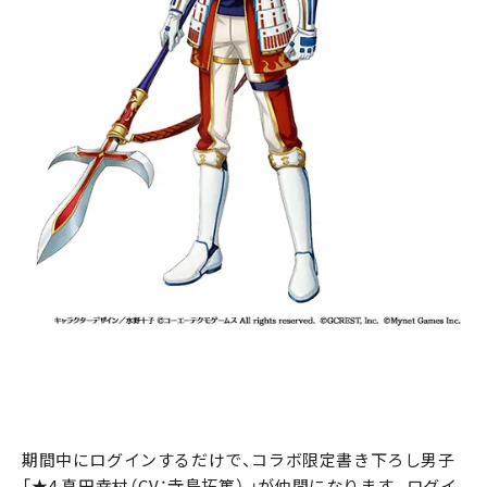
期間中にログインするだけで、コラボ限定書き下ろし男子
「★4 真田幸村（CV：寺島拓篤） 」が仲間になります。ログイ