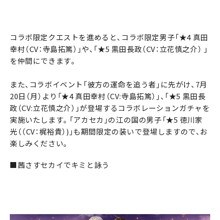
コラボ限定クエストを進めると、コラボ限定男子「★4 真田
幸村（CV：寺島拓篤）」や、「★5 黒田長政（CV：立花慎之介） 」
を仲間にできます。
また、コラボイベント「彼方の運命を追う者」に先がけ、7月
20日（月）より「★4 真田幸村（CV:寺島拓篤）」、「★5 黒田長
政（CV:立花慎之介）」が登場するコラボレーションガチャを
実施いたします。「アカセカ」の江の国の男子「★5 徳川家
光（（CV：梶裕貴）)」も期間限定の装いで登場しますので、お
楽しみください。
■茜さすセカイでキミと詠う