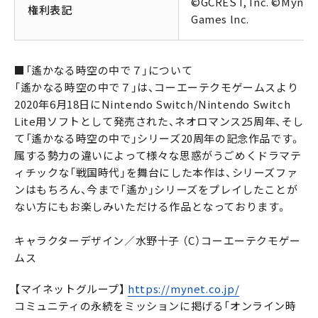
©GCREST, Inc. ©Mynet
権利表記
Games lnc.
■「遙かなる時空の中で７」について
「遙かなる時空の中で７」は、コーエーテクモゲームスより
2020年6月18日にNintendo Switch/Nintendo Switch
Lite用ソフトとして発売された、ネオロマンス25周年、そし
て「遙かなる時空の中で」シリーズ20周年の記念作品です。
属する勢力の違いによって様々な思惑がうごめくドラマテ
ィチックな「戦国時代」を舞台にした本作は、シリーズファ
ンはもちろん、今まで「遙か」シリーズをプレイしたことが
ない方にもお楽しみいただける作品となっております。
キャラクターデザイン／水野十子 （C）コーエーテクモゲー
ムス
【マイネットグループ】
https://mynet.co.jp/
コミュニティの永続をミッションに掲げる「オンライン時