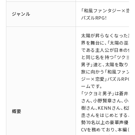
「和風ファンタジー×恋愛
ジャンル
パズルRPG！
太陽が昇らなくなった異
界を舞台に、「太陽の巫女
である主人公が日本の偉
と同じ名を持つ「ツクヨ
男子」達と、太陽を取り戻
旅に向かう「和風ファン
ジー×恋愛」パズルRPG
ームです。
「ツクヨミ男子」は蒼井翔
さん、小野賢章さん、小野
樹さん、KENNさん、松岡
概要
丞さんをはじめとする、
勢70名以上の豪華声優陣
CVを務めており、本編（メ