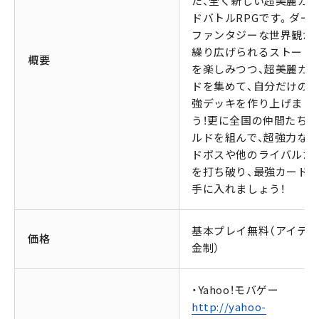
た、全く新しい超美麗カ
ドバトルRPGです。ダー
ファンタジーな世界観か
繰り広げられるストーリ
概要
を楽しみつつ、超美麗カ
ドを集めて、自分だけの
強デッキを作り上げまし
う！更に全国の仲間たちと
ルドを組んで、超強力な
ドボスや他のライバルた
を打ち破り、最強カード
手に入れましょう！
基本プレイ無料（アイテ
価格
金制）
・Yahoo！モバゲー
http://yahoo-