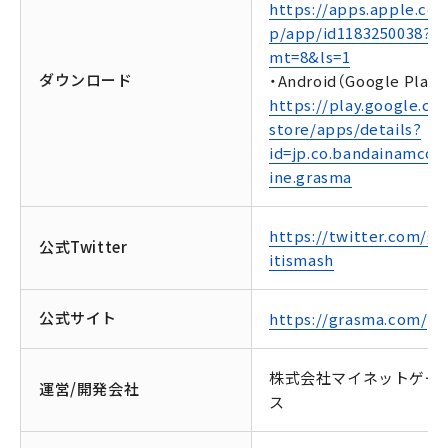
https://apps.apple.com
p/app/id1183250038?
mt=8&ls=1
ダウンロード
・Android（Google Play）
https://play.google.co
store/apps/details?
id=jp.co.bandainamcoo
ine.grasma
https://twitter.com/gra
公式Twitter
itismash
公式サイト
https://grasma.com/
株式会社マイネットゲー
運営/開発会社
ス