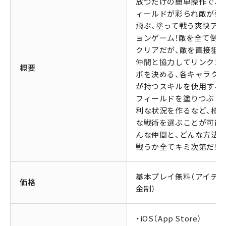
放つだけの簡単操作で、
ィールドが彩られ敵が弾
飛ぶ、塗って戦う爽快アク
ョンゲーム！敵を全て倒せ
クリアだが、敵を直接狙う
仲間と協力してリンクコ
概要
ボを決める、各キャラク
が持つスキルを使用する
フィールドを塗りつぶし
利な状況を作るなど、様
な戦術を選ぶことが可能！
んな仲間と、どんな方法
戦うか全てキミ次第だ！！
基本プレイ無料（アイテ
価格
金制）
・iOS（App Store）