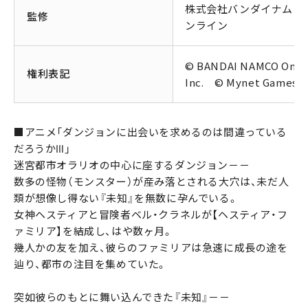
株式会社バンダイナムコ
監修
ンライン
© BANDAI NAMCO Onli
権利表記
Inc. © Mynet Games In
■アニメ「ダンジョンに出会いを求めるのは間違っている
だろうかⅢ」
迷宮都市オラリオの中心に座するダンジョン－－
数多の怪物（モンスター）が産み落とされる大穴は、未だ人
類が想像し得ない『未知』を無数に孕んでいる。
女神ヘスティアと冒険者ベル・クラネルが【ヘスティア・フ
ァミリア】を結成し、はや数ヶ月。
幾人かの友を加え、彼らのファミリアは急速に成長の途を
辿り、都市の注目を集めていた。
突如彼らのもとに舞い込んできた『未知』－－