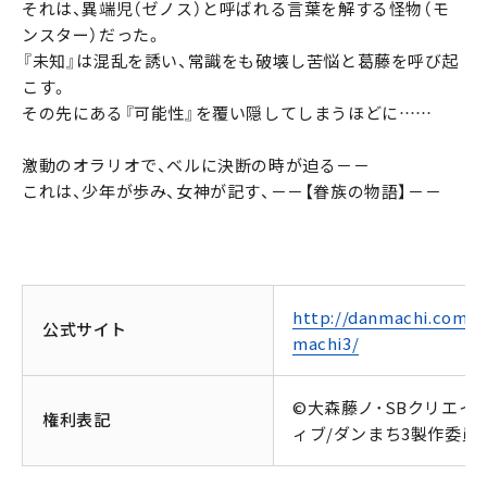
それは、異端児（ゼノス）と呼ばれる言葉を解する怪物（モ
ンスター）だった。
『未知』は混乱を誘い、常識をも破壊し苦悩と葛藤を呼び起
こす。
その先にある『可能性』を覆い隠してしまうほどに……
激動のオラリオで、ベルに決断の時が迫る－－
これは、少年が歩み、女神が記す、－－【眷族の物語】－－
http://danmachi.com/d
公式サイト
machi3/
©大森藤ノ･SBクリエイ
権利表記
ィブ/ダンまち3製作委員