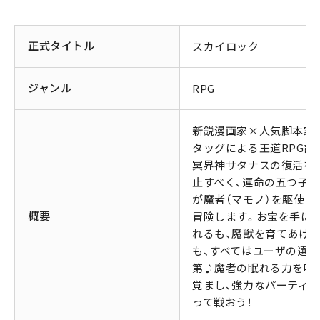
正式タイトル
スカイロック
ジャンル
RPG
新鋭漫画家×人気脚本家
タッグによる王道RPG誕
冥界神サタナスの復活を
止すべく、運命の五つ子
が魔者（マモノ）を駆使し
概要
冒険します。お宝を手に
れるも、魔獣を育てあげ
も、すべてはユーザの選択
第♪魔者の眠れる力を呼
覚まし、強力なパーティ
って戦おう！