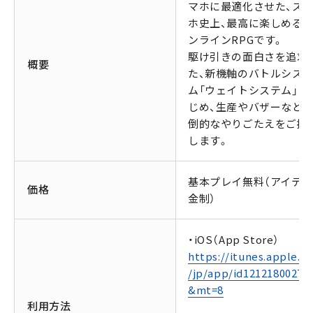
マホに最適化させた、ス
ホ史上、最高に楽しめる
ンラインRPGです。
駆け引きの面白さを追求
概要
た、新機軸のバトルシス
ム「ウェイトシステム」を
じめ、生産やバザーなど、
倒的なやりごたえをご提
します。
基本プレイ無料（アイテ
価格
金制）
・iOS（App Store）
https://itunes.apple.c
/jp/app/id1212180027?
&mt=8
利用方法