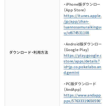
・iPhone版ダウンロード
（App Store）
https://itunes.apple.c
/jp/app/zhan-
luannosamuraikingud
u/id674531108
・Android版ダウンロード
（Google Play）
ダウンロード・利用方法
https://play.google.co
store/apps/details?
id=jp.co.pokelabo.andr
d.gemini
・PC版ダウンロード
（AndApp）
https://www.andapp.jp
pps/5763331965059072