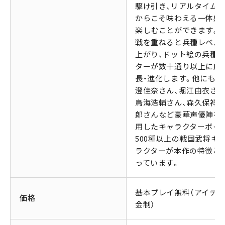
駆け引き、リアルタイム
からこそ味わえる一体感
楽しむことができます。
戦を重ねると兵種レベル
上がり、ドット絵の兵種
ターが数十通り以上に成
長・進化します。他にも、
澄佳奈さん、堀江由衣さん
鳥海浩輔さん、森久保祥
郎さんなど豪華声優陣を
用したキャラクターボイ
500種以上の戦国武将キ
ラクターが本作の特徴と
っています。
基本プレイ無料（アイテ
価格
金制）