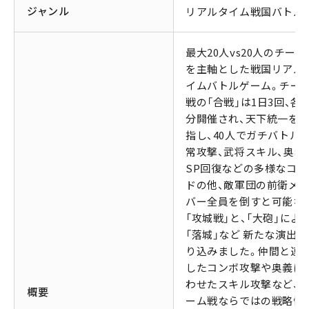
ジャンル
リアルタイム戦国バトル
最大20人vs20人のチーム
を主軸とした戦国リアル
イムバトルゲーム。チー
戦の「合戦」は1日3回、各3
分開催され、天下統一を
指し、40人でガチバトル！
常攻撃、武将スキル、奥義
SP回復などの多様なコマ
ドの他、敵軍団の前衛メ
バー全員を倒すと可能な
「攻城戦」と、「大砲」によ
「落城」など 新たな演出を
り込みました。仲間と連
したコンボ攻撃や奥義に
わせたスキル攻撃など、
概要
ーム戦ならではの戦略性