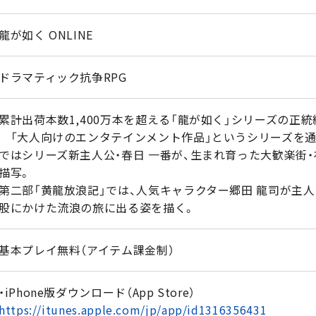
龍が如く ONLINE
ドラマティック抗争RPG
累計出荷本数1,400万本を超える「龍が如く」シリーズの正
「大人向けのエンタテインメント作品」というシリーズを通
ではシリーズ新主人公・春日 一番が、生まれ育った大歓楽街
描写。
第二部「黄龍放浪記」では、人気キャラクター郷田 龍司が主
股にかけた流浪の旅に出る姿を描く。
基本プレイ無料（アイテム課金制）
・iPhone版ダウンロード（App Store）
https://itunes.apple.com/jp/app/id1316356431