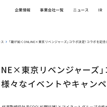
企業情報
事業会社一覧
ニュース
IR
企業情報
事業会社一覧
ニュース
IR
ース
「龍が如くONLINE×東京リベンジャーズ」コラボ決定！コラボを
LINE×東京リベンジャーズ
て様々なイベントやキャンペ
、代表取締役社長COO：杉野行雄）とマイネットグループの