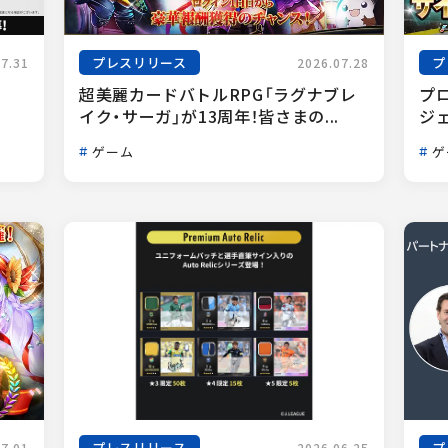
プレスリリース
プ
07.31
2026.07.28
超美麗カードバトルRPG「ラグナブレ
プ
イク・サーガ」が13周年！皆さまの...
ジェ
ゲーム
ゲ
プレスリリース
プ
07.01
2026.06.25