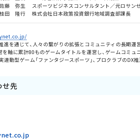
佐藤 弥生 スポーツビジネスコンサルタント／元ロサンゼ
桂田 隆行 株式会社日本政策投資銀行地域調査部課長
ynet.co.jp/
X推進を通じて、人々の繋がりの拡張とコミュニティの長期運
営を軸に累計80ものゲームタイトルを運営し、ゲームコミュ
実連動型ゲーム「ファンタジースポーツ」、プロクラブのDX推
わせ先
et.co.jp