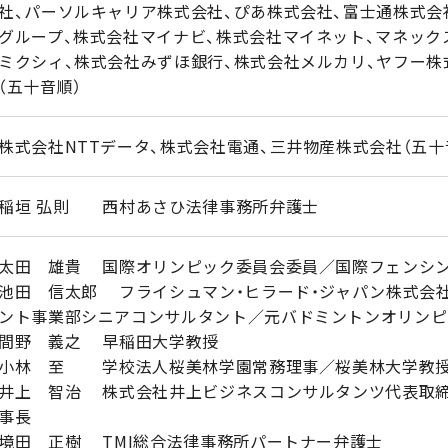
社、パーソルキャリア株式会社、ぴあ株式会社、富士通株式会
グループ、株式会社マイナビ、株式会社マイネット、マネック
ミクシィ、株式会社みずほ銀行、株式会社メルカリ、ヤフー株
（五十音順）
株式会社NTTデータ、株式会社電通、三井物産株式会社（五十
稲垣 弘則 西村あさひ法律事務所弁護士
太田 雄貴 国際オリンピック委員会委員／国際フェンシン
池田 信太郎 フライシュマン・ヒラード・ジャパン株式会
ント事業部シニアコンサルタント／元バドミントンオリンピ
間野 義之 早稲田大学教授
小林 至 学校法人桜美林学園常務理事／桜美林大学教
井上 智治 株式会社井上ビジネスコンサルタンツ代表取
事長
境田 正樹 TMI総合法律事務所パートナー弁護士