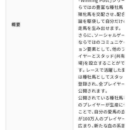
「Winning Post」シリー
らではの豊富な種牡馬と
殖牝馬を交配させ、配合
論を駆使して自分だけの
概要
走馬を生み出せます。
さらに、ソーシャルゲー
ならではのコミュニケー
ョン要素として、他のプ
イヤーとスタッド(共有牧
場)を設立することができ
す。レースで活躍した愛
は種牡馬としてスタッド
登録され、全プレイヤー
公開されます。
公開されている種牡馬を
のプレイヤーが生産に使
ことで、自分の愛馬の血
が100万人のプレイヤー
広まり、新たな血の系譜