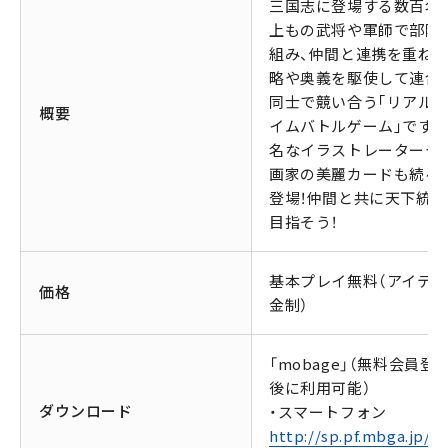
三国志に登場する数百名
上もの武将や軍師で部隊
組み、仲間と連携を重ね、
略や奥義を駆使して連合
同士で競い合う｢リアル
概要
イムバトルゲーム｣です。
名なイラストレーターや
画家の美麗カードも続々
登場！仲間と共に天下統一
目指そう！
基本プレイ無料（アイテ
価格
金制）
「mobage」（無料会員登
後に利用可能）
ダウンロード
・スマートフォン
http://sp.pf.mbga.jp/1