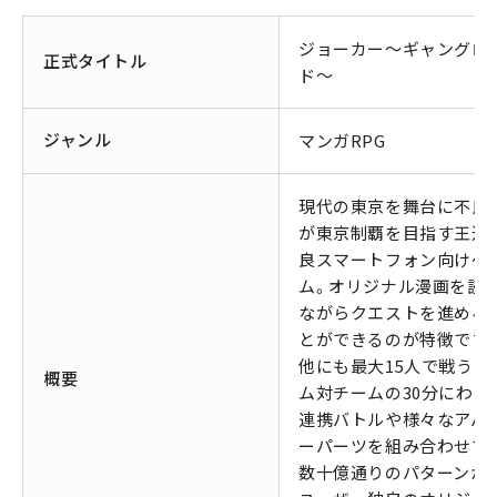
ジョーカー～ギャングロ
正式タイトル
ド～
ジャンル
マンガRPG
現代の東京を舞台に不良
が東京制覇を目指す王道
良スマートフォン向けゲ
ム。オリジナル漫画を読
ながらクエストを進める
とができるのが特徴です
他にも最大15人で戦うチ
概要
ム対チームの30分にわた
連携バトルや様々なアバ
ーパーツを組み合わせて
数十億通りのパターンか