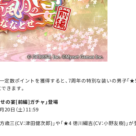
定数ポイントを獲得すると、7周年の特別な装いの男子「★5 蘇
にできます。
せの宴[前編]ガチャ」登場
月20日（土）11:59
方歳三(CV：津田健次郎)」や「★4 徳川綱吉(CV：小野友樹)