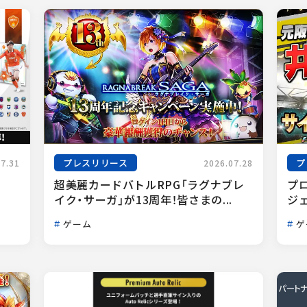
プレスリリース
プ
07.31
2026.07.28
超美麗カードバトルRPG「ラグナブレ
プ
イク・サーガ」が13周年！皆さまの...
ジェ
ゲーム
ゲ