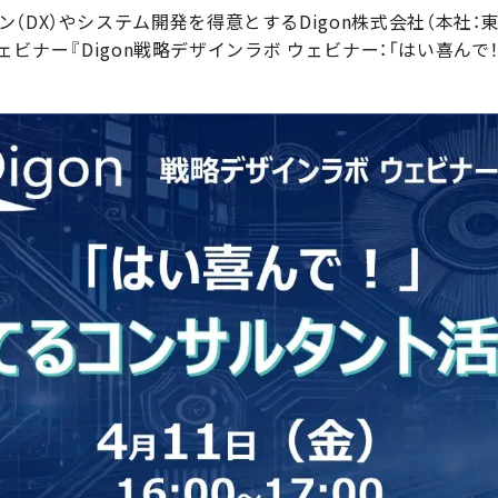
DX）やシステム開発を得意とするDigon株式会社（本社：東
り、ウェビナー『Digon戦略デザインラボ ウェビナー：「はい喜