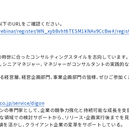
以下のURLをご確認ください。
webinar/register/WN_xyb8vht6TESM1kNAv9CcBw#/regist
今の時世に合ったコンサルティングスタイルを志向しています
、シニアマネジャー、マネジャーがコンサルタントの実践的
る経営層、経営企画部門、事業企画部門の皆様、ぜひご参加く
co.jp/service/digon
ンの専門家として、企業の競争力強化と持続可能な成長を支
々な領域での検討サポートから、リリース・企画実行後までを
験を活かし、クライアント企業の変革をサポートしている。