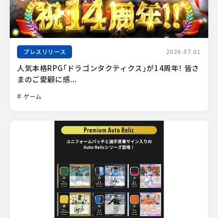
プレスリリース
2026.07.01
人気本格RPG「ドラゴンタクティクス」が14周年！ 皆さ
まのご愛顧に感...
ゲーム