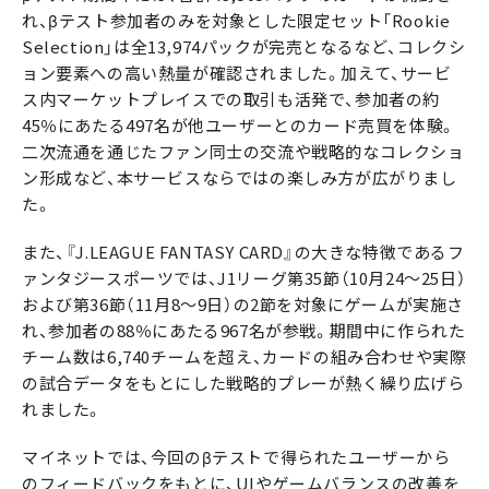
れ、βテスト参加者のみを対象とした限定セット「Rookie
Selection」は全13,974パックが完売となるなど、コレクシ
ョン要素への高い熱量が確認されました。加えて、サービ
ス内マーケットプレイスでの取引も活発で、参加者の約
45％にあたる497名が他ユーザーとのカード売買を体験。
二次流通を通じたファン同士の交流や戦略的なコレクショ
ン形成など、本サービスならではの楽しみ方が広がりまし
た。
また、『J.LEAGUE FANTASY CARD』の大きな特徴であるフ
ァンタジースポーツでは、J1リーグ第35節（10月24～25日）
および第36節（11月8～9日）の2節を対象にゲームが実施さ
れ、参加者の88％にあたる967名が参戦。期間中に作られた
チーム数は6,740チームを超え、カードの組み合わせや実際
の試合データをもとにした戦略的プレーが熱く繰り広げら
れました。
マイネットでは、今回のβテストで得られたユーザーから
のフィードバックをもとに、UIやゲームバランスの改善を