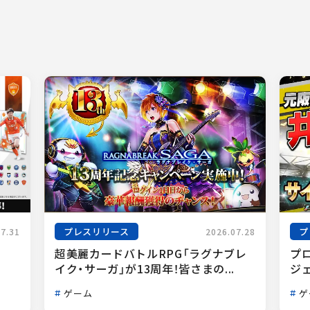
プレスリリース
プ
07.31
2026.07.28
超美麗カードバトルRPG「ラグナブレ
プ
イク・サーガ」が13周年！皆さまの...
ジェ
ゲーム
ゲ