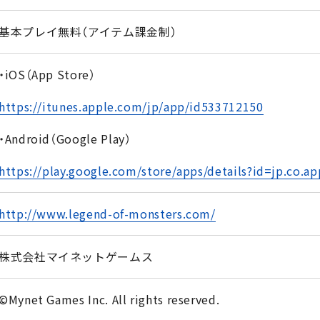
基本プレイ無料（アイテム課金制）
・iOS（App Store）
https://itunes.apple.com/jp/app/id533712150
・Android（Google Play）
https://play.google.com/store/apps/details?id=jp.co.a
http://www.legend-of-monsters.com/
株式会社マイネットゲームス
©Mynet Games Inc. All rights reserved.