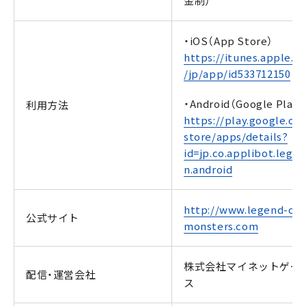
金制）
・iOS（App Store）
https://itunes.apple.c
/jp/app/id533712150
・Android（Google Play）
利用方法
https://play.google.co
store/apps/details?
id=jp.co.applibot.lege
n.android
http://www.legend-of-
公式サイト
monsters.com
株式会社マイネットゲー
配信・運営会社
ス