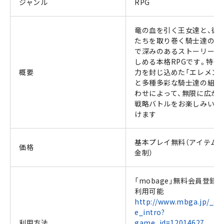
ジャンル
RPG
竜の血を引く王女達と、彼
たちを取り巻く騎士達の壮
で深みのあるストーリーが
しめる本格RPGです。特殊
概要
力を封じ込めた「エレメント
と多種多彩な騎士達の組み
わせによって、無限に広が
戦略バトルをお楽しみいた
けます
基本プレイ無料（アイテム
価格
金制）
「mobage」無料会員登録
利用可能
http://www.mbga.jp/_g
e_intro?
利用方法
game_id=12014627