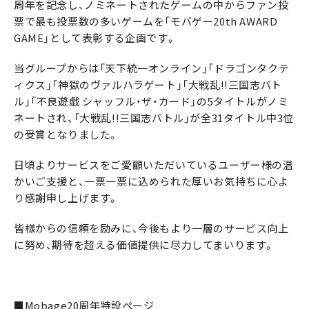
周年を記念し、ノミネートされたゲームの中からファン投
票で最も投票数の多いゲームを「モバゲー20th AWARD
GAME」として表彰する企画です。
当グループからは「天下統一オンライン」「ドラゴンタクテ
ィクス」「神獄のヴァルハラゲート」「大戦乱!!三国志バト
ル」「不良遊戯 シャッフル・ザ・カード」の5タイトルがノミ
ネートされ、「大戦乱!!三国志バトル」が全31タイトル中3位
の受賞となりました。
日頃よりサービスをご愛顧いただいているユーザー様の温
かいご支援と、一票一票に込められた厚いお気持ちに心よ
り感謝申し上げます。
皆様からの信頼を励みに、今後もより一層のサービス向上
に努め、期待を超える価値提供に尽力してまいります。
■Mobage20周年特設ページ