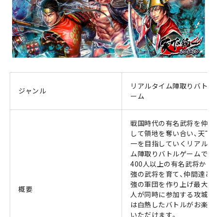
リアルタイム陣取りバトル
ジャンル
ーム
戦国時代の有名武将を仲間
して領地を奪い合い、天下
一を目指していくリアルタ
ム陣取りバトルゲームです
400人以上の有名武将から
強の武将を育て、仲間達と
強の軍団を作り上げ最大15
概要
人が同時に参加する攻城戦
は白熱したバトルがお楽し
いただけます。