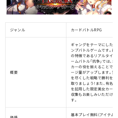
ジャンル
カードバトルRPG
ギャングをテーマにしたト
ンプバトルゲームです。最
の特徴であるリアルタイム
ームバトル「抗争」では、ポ
カーの役を揃えることでダ
概要
ージ量がアップします。知
を尽くした戦略で勝利を勝
取りましょう！また、有名絵
を起用した限定美女カード
収集もお楽しみいただけま
す。
基本プレイ無料（アイテム
価格