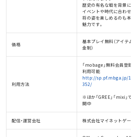
歴史の有名な戦を背景にし
イベントや時代に合わせた
将の姿を楽しめるのも本作
魅力です。
基本プレイ無料（アイテム
価格
金制）
「mobage」無料会員登録
利用可能
http://sp.pf.mbga.jp/120
利用方法
352/
※ほか「GREE」「mixi」で
開中
配信・運営会社
株式会社マイネットゲーム