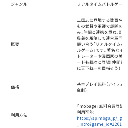
ジャンル
リアルタイムバトルゲーム
三国志に登場する数百名以
もの武将や軍師で部隊を組
み、仲間と連携を重ね、計略
奥義を駆使して連合軍同士
概要
競い合う｢リアルタイムバ
ルゲーム｣です。著名なイ
トレーターや漫画家の美麗
ードも続々と登場！仲間と
に天下統一を目指そう！
基本プレイ無料（アイテム
価格
金制）
「mobage」無料会員登録
利用可能
利用方法
https://sp.mbga.jp/_ga
_intro?game_id=120103