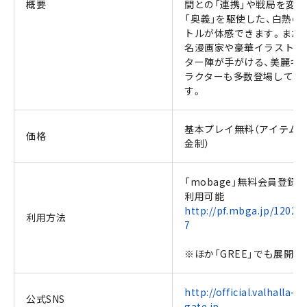
概要
間との「連携」や戦局を変え
「奥義」を駆使した、白熱の
トルが体感できます。また
名漫画家や豪華イラストレ
ター陣が手がける、美麗キ
ラクターも多数登場してい
す。
基本プレイ無料（アイテム
価格
金制）
「mobage」無料会員登録
利用可能
http://pf.mbga.jp/12026
利用方法
7
※ほか「GREE」でも展開中
http://official.valhalla-
公式SNS
gate.jp