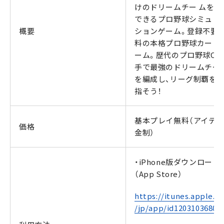
けのドリームチー ムを育
できるプロ野球シミュレ
概要
ションゲーム。登録不要、
料の本格プロ野球カード
ーム。歴代のプロ野球OB
手で最強のドリームチー
を編成し、リーグ制覇を
指そう！
基本プレイ無料（アイテ
価格
金制）
・iPhone版ダウンロード
（App Store）
https://itunes.apple.c
/jp/app/id1203103680