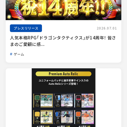
プレスリリース
2026.07.01
人気本格RPG「ドラゴンタクティクス」が14周年！ 皆さ
まのご愛顧に感...
ゲーム