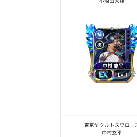
小深田大翔
東京ヤクルトスワロー
中村悠平