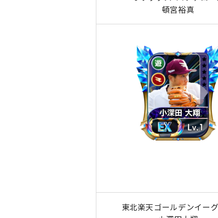
頓宮裕真
東北楽天ゴールデンイー