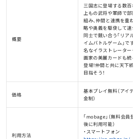
三国志に登場する数百名
上もの武将や軍師で部隊
組み、仲間と連携を重ね、
略や奥義を駆使して連合
同士で競い合う｢リアル
概要
イムバトルゲーム｣です。
名なイラストレーターや
画家の美麗カードも続々
登場！仲間と共に天下統一
目指そう！
基本プレイ無料（アイテ
価格
金制）
｢mobage｣（無料会員登
後に利用可能）
・スマートフォン
利用方法