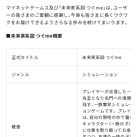
マイネットゲームス及び「未来家系図 つぐme」は、ユーザ
ーの皆さまのご愛顧に感謝し、今後も皆さまに長くワクワ
クをお届けできるようさらなる歩みを続けてまいります。
■未来家系図 つぐme概要
正式タイトル
未来家系図 つぐme
ジャンル
シミュレーション
プレイヤーが没落した一族
当主となり名門への復興を
指す、一族繁栄シミュレー
ョンゲームです。 プレイヤ
は、自分の領地の中で暮ら
キャラクター（一族の子）た
概要
に仕事を割り振ってお金を
ぎつつ、友達の一族の子と