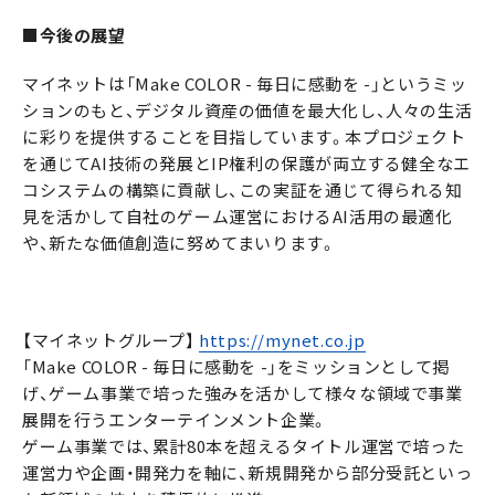
■今後の展望
マイネットは「Make COLOR - 毎日に感動を -」というミッ
ションのもと、デジタル資産の価値を最大化し、人々の生活
に彩りを提供することを目指しています。本プロジェクト
を通じてAI技術の発展とIP権利の保護が両立する健全なエ
コシステムの構築に貢献し、この実証を通じて得られる知
見を活かして自社のゲーム運営におけるAI活用の最適化
や、新たな価値創造に努めてまいります。
【マイネットグループ】
https://mynet.co.jp
「Make COLOR - 毎日に感動を -」をミッションとして掲
げ、ゲーム事業で培った強みを活かして様々な領域で事業
展開を行うエンターテインメント企業。
ゲーム事業では、累計80本を超えるタイトル運営で培った
運営力や企画・開発力を軸に、新規開発から部分受託といっ