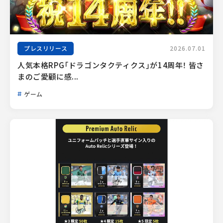
プレスリリース
2026.07.01
人気本格RPG「ドラゴンタクティクス」が14周年！ 皆さ
まのご愛顧に感...
ゲーム