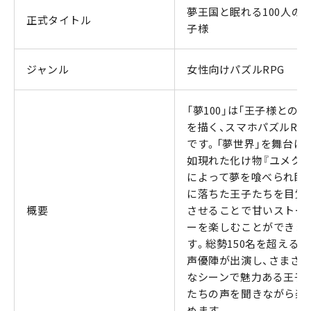
夢王国と眠れる100人の
正式タイトル
子様
ジャンル
女性向けパズルRPG
「夢100」は「王子様との恋
を描く、スマホパズルRP
です。「夢世界」を舞台に
如現れた化け物『ユメクイ
によって夢を喰べられ眠
に落ちた王子たちを目覚
概要
させることで甘いストー
ーを楽しむことができま
す。総勢150名を超える
声優陣が出演し、さまざ
なシーンで魅力ある王子
たちの声を聞きながら楽
めます。