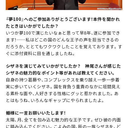
――『夢100』へのご参加ありがとうございます！本件を聞かれ
たときはいかがでしたか？
いつか夢100で演じたいなぁと思って早8年、遂に参加でき
ます！……私はどこの国のどんな王子の声を担当できるの
だろうか、ととてもワクワクしたことを覚えております。す
ぐに添付資料に目を通しましたね。
――シザネを演じてみていかがでしたか？ 神尾さんが感じた
シザネの魅力的なポイント等があれば教えてください。
自身の持つ葛藤や、コンプレックスを乗り越え一歩一歩着
実に歩いていくシザネ。国を背負う重責のなかに垣間見え
る素朴な面や、人好きする性格にグッと惹かれました。あ
とはもうね、いろんなギャップにやられましたよ。
――姫様に一言お願いいたします！
太陽、月、全てを包み込む魅力的な王子です。ぜひ彼の内面
に踏み込んでください。こよみの国、辰の一族シザネを、ど