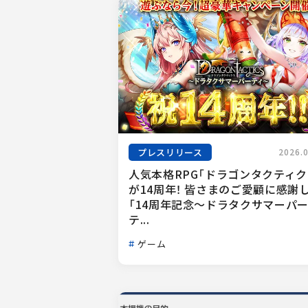
プレスリリース
2026.
人気本格RPG「ドラゴンタクティク
が14周年！ 皆さまのご愛顧に感謝
「14周年記念～ドラタクサマーパ
テ...
ゲーム