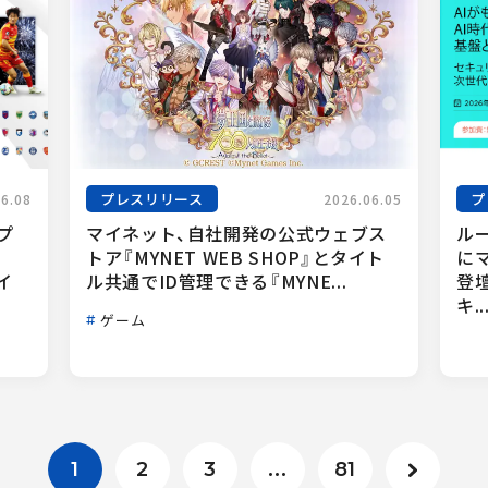
プレスリリース
プ
06.08
2026.06.05
プ
マイネット、自社開発の公式ウェブス
ル
トア『MYNET WEB SHOP』とタイト
に
イ
ル共通でID管理できる『MYNE...
登
キ..
ゲーム
1
2
3
...
81