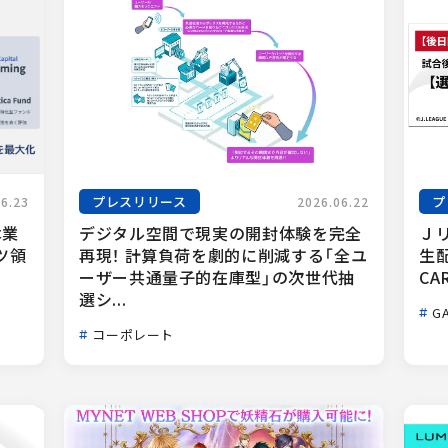
プレスリリース
プ
06.23
2026.06.22
本業
デジタル空間で現実の開封体験を完全
Ｊ
ツ領
再現！ 計算負荷を劇的に削減する「全ユ
生配
.
ーザー共通量子的在庫型」の次世代抽
CA
選シ...
GA
コーポレート