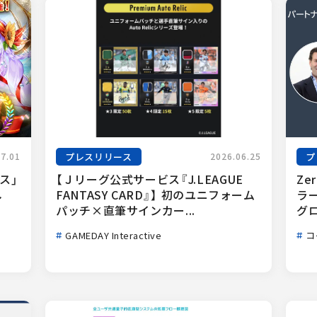
プレスリリース
プ
07.01
2026.06.25
ス」
【Ｊリーグ公式サービス『J.LEAGUE 
Ze
し
FANTASY CARD』】 初のユニフォーム
ラ
ー
パッチ×直筆サインカー...
グ
GAMEDAY Interactive
コ