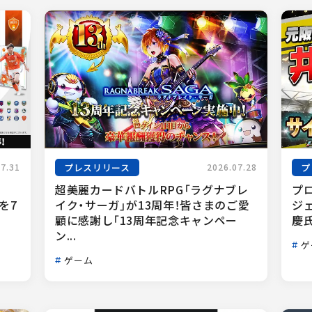
プレスリリース
プ
07.31
2026.07.28
超美麗カードバトルRPG「ラグナブレ
プ
1を7
イク・サーガ」が13周年！皆さまのご愛
ジ
顧に感謝し「13周年記念キャンペー
慶
ン...
ゲ
ゲーム