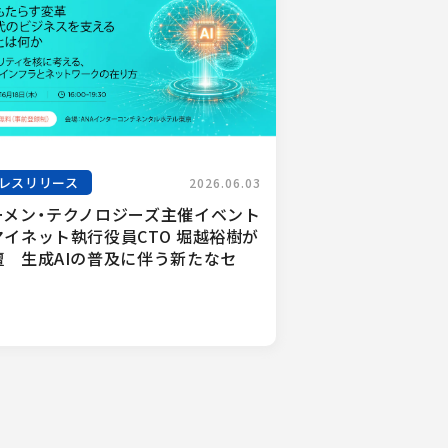
レスリリース
2026.06.03
ーメン・テクノロジーズ主催イベント
マイネット執行役員CTO 堀越裕樹が
壇　生成AIの普及に伴う新たなセ
.