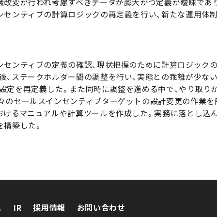
織改変が行われ考慮すべきデータが膨大かつ定義が曖昧であ
ンセンティブの計算ロジックの再定義を行い、新たな運用体
ンセンティブの定義の確認、現状把握のために計算ロジック
後、ステークホルダー間の調整を行い、実態との乖離が少な
設定を再定義した。また同時に調整を進める中で、やり取り
々のセールスインセンティブターゲットの設計変更の作業を
おけるマニュアルや計算ツールを作成した。実務に落とし込
を構築した。
ス
IR
採用情報
お問い合わせ