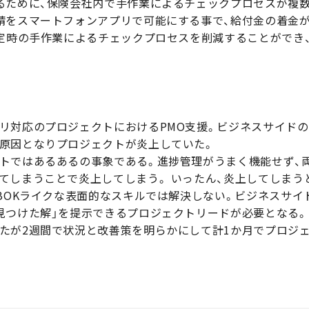
るために、保険会社内で手作業によるチェックプロセスが複
請をスマートフォンアプリで可能にする事で、給付金の着金
査定時の手作業によるチェックプロセスを削減することができ
リ対応のプロジェクトにおけるPMO支援。ビジネスサイド
原因となりプロジェクトが炎上していた。
トではあるあるの事象である。進捗管理がうまく機能せず、
てしまうことで炎上してしまう。 いったん、炎上してしまう
MBOKライクな表面的なスキルでは解決しない。ビジネスサイ
見つけた解」を提示できるプロジェクトリードが必要となる。
たが2週間で状況と改善策を明らかにして計1か月でプロジ