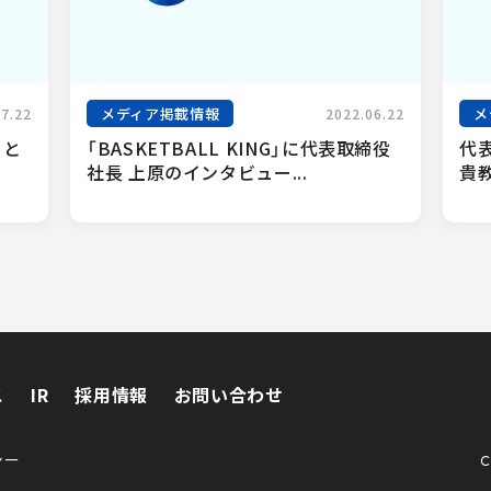
メディア掲載情報
メ
07.22
2022.06.22
トと
「BASKETBALL KING」に代表取締役
代
社長 上原のインタビュー...
貴教
ス
IR
採用情報
お問い合わせ
ス
IR
採用情報
お問い合わせ
シー
C
シー