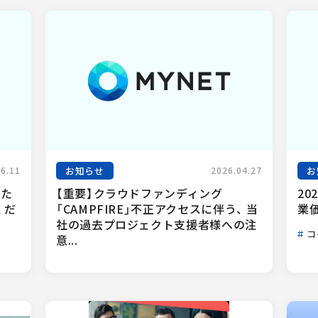
お知らせ
お
06.11
2026.04.27
った
【重要】クラウドファンディング
20
くだ
「CAMPFIRE」不正アクセスに伴う、 当
業
社の過去プロジェクト支援者様への注
コ
意...