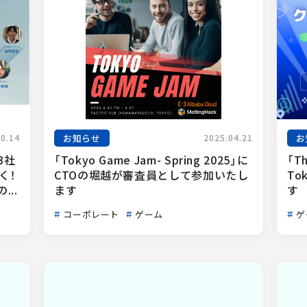
お知らせ
お
10.14
2025.04.21
3社
「Tokyo Game Jam- Spring 2025」に
「Th
く！
CTOの堀越が審査員として参加いたし
To
..
ます
す
コーポレート
ゲーム
ゲ