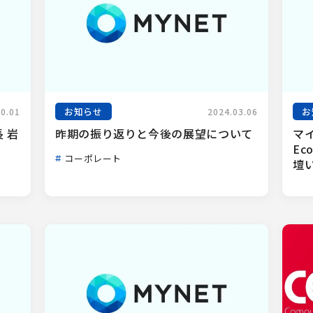
お知らせ
お
10.01
2024.03.06
 岩
昨期の振り返りと今後の展望について
マイ
Ec
コーポレート
壇