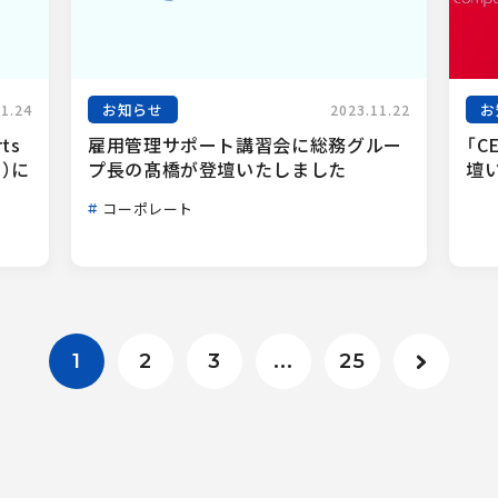
お知らせ
お
11.24
2023.11.22
s 
雇用管理サポート講習会に総務グルー
「C
）に
プ長の髙橋が登壇いたしました
壇
コーポレート
1
2
3
...
25